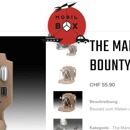
Stichwort
THE MA
Massstab
Hersteller
BOUNTY
CHF 55.90
Artikel anzeigen
Beschreibung
:
Bausatz zum Kleben 
Kategorie
: The Mand