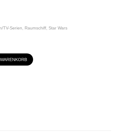
ilm/TV-Serien, Raumschiff, Star Wars
N WARENKORB