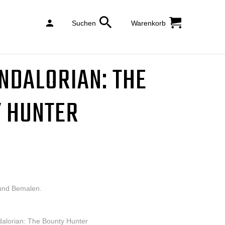
Suchen
Warenkorb
ABBRECHEN
NDALORIAN: THE
 HUNTER
SUCHE
und Bemalen.
alorian: The Bounty Hunter