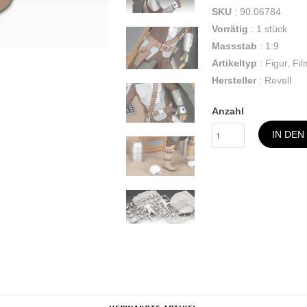
SKU
: 90.06784
Vorrätig
: 1 stück
Massstab
: 1:9
Artikeltyp
: Figur, F
Hersteller
: Revell
Anzahl
IN DE